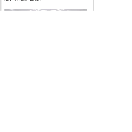
上一篇：
泰安安泰燃气董事长赵恒刚一行到......
下一篇：
步步为赢，提升销售项目运作与管......